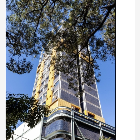
preocupa ao máximo com o
paciente!
Paciente
Médica maravilhosa! Minha filha
tinha um problema há 17 anos e
ela apresentou vasta experiência
além de resolver detalhadamente o
caso! Estou muito satisfeita!