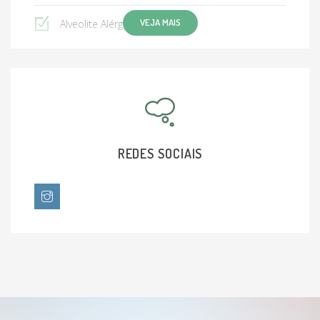
VEJA MAIS
Alveolite Alérgica Extrínseca
Aspergilose Broncopulmonar Alérgica
Bronquiolite
Câncer de pulmão
REDES SOCIAIS
Doenças respiratórias
Sinusite
Tabagismo