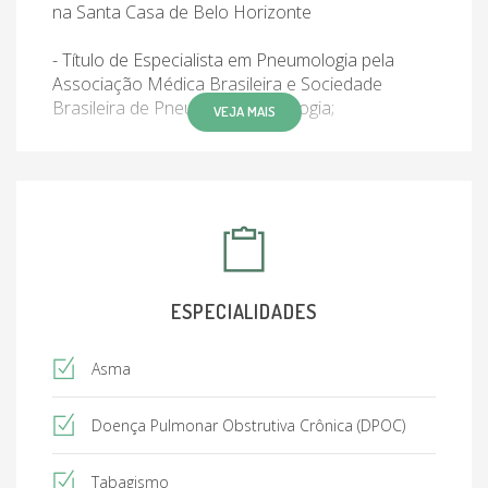
na Santa Casa de Belo Horizonte
- Título de Especialista em Pneumologia pela
Associação Médica Brasileira e Sociedade
Brasileira de Pneumologia Tisiologia;
VEJA MAIS
- Capacitação em Abordagem Intensiva do
Fumante pela Secretaria de Estado de Minas
Gerais;
- Capacitação em Programa de Notificação de
Casos Especiais de Tuberculose pela Secretaria
de Estado e Saúde de Minas Gerais , Ministério
ESPECIALIDADES
da Saúde e Centro de Referência Professor
Hélio Fraga;
Asma
Preceptora da Residência Médica de
Pneumologia credenciada pelo MEC na
Doença Pulmonar Obstrutiva Crônica (DPOC)
Fundação Hospitalar de Minas Gerais Hospital
Júlia Kubitschek com vínculo efetivo desde
Tabagismo