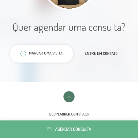
Atendimento
Quer agendar uma consulta?
preciso,cuidadoso,muito bem
explicado ! Amei a experiência!
Paciente
MARCAR UMA VISITA
ENTRE EM CONTATO
Excelente atendimento desda
recepção ao atendimento com Dr.
DOCPLANNER.COM
© 2026
Clarissa, muito humana, atenciosa.
AGENDAR CONSULTA
Ainda estamos em tratamento