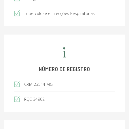
jan/2015;
Coordenadora do Ambulatório e Grupo de
Tuberculose e Infecções Respiratórias
Abandono de Tabagismo do HJK até
recentemente.
NÚMERO DE REGISTRO
CRM 23514 MG
RQE 34902