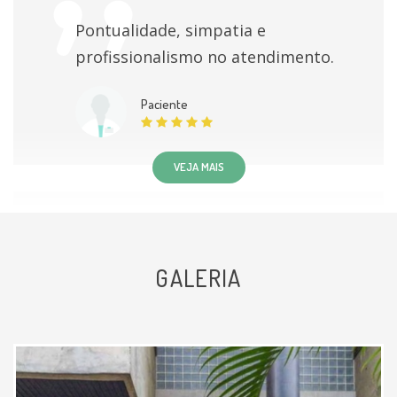
Pontualidade, simpatia e
profissionalismo no atendimento.
Paciente
VEJA MAIS
Médica muito atenciosa e
GALERIA
minunciosa na averiguação do
problema. Recomendo.
Paciente